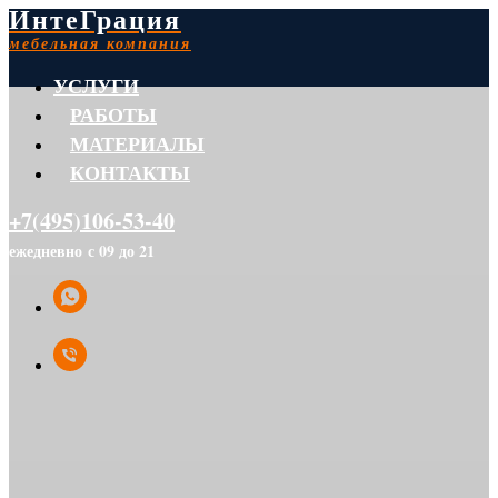
ИнтеГрация
мебельная компания
УСЛУГИ
РАБОТЫ
МАТЕРИАЛЫ
КОНТАКТЫ
+7(495)106-53-40
ежедневно с 09 до 21