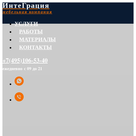
ИнтеГрация
мебельная компания
УСЛУГИ
РАБОТЫ
МАТЕРИАЛЫ
КОНТАКТЫ
+7(495)106-53-40
ежедневно с 09 до 21