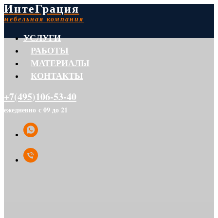
ИнтеГрация
мебельная компания
УСЛУГИ
РАБОТЫ
МАТЕРИАЛЫ
КОНТАКТЫ
+7(495)106-53-40
ежедневно с 09 до 21