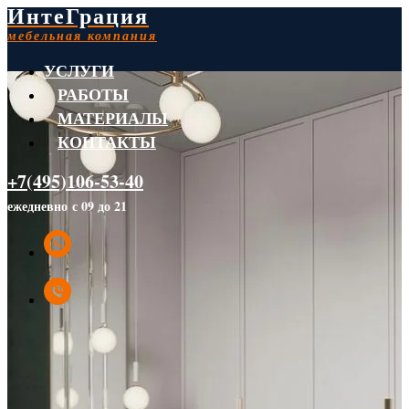
ИнтеГрация
мебельная компания
УСЛУГИ
РАБОТЫ
МАТЕРИАЛЫ
КОНТАКТЫ
+7(495)106-53-40
ежедневно с 09 до 21