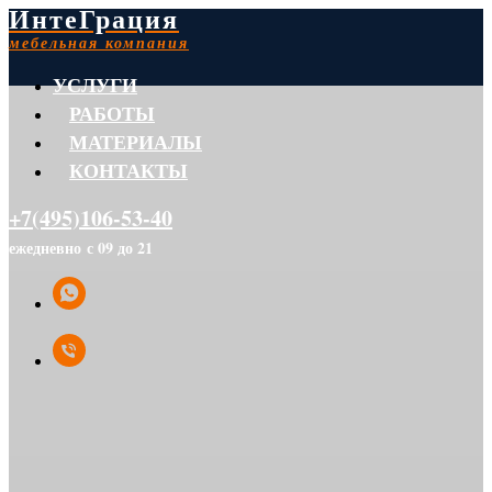
ИнтеГрация
мебельная компания
УСЛУГИ
РАБОТЫ
МАТЕРИАЛЫ
КОНТАКТЫ
+7(495)106-53-40
ежедневно с 09 до 21