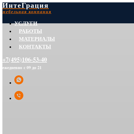
ИнтеГрация
мебельная компания
УСЛУГИ
РАБОТЫ
МАТЕРИАЛЫ
КОНТАКТЫ
+7(495)106-53-40
ежедневно с 09 до 21