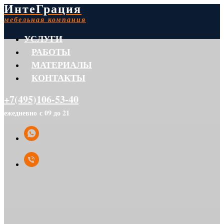
ИнтеГрация
мебельная компания
УСЛУГИ
РАБОТЫ
МАТЕРИАЛЫ
КОНТАКТЫ
+7(495)106-53-40
ежедневно с 09 до 21