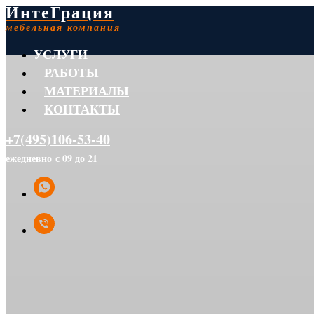
ИнтеГрация
мебельная компания
УСЛУГИ
РАБОТЫ
МАТЕРИАЛЫ
КОНТАКТЫ
+7(495)106-53-40
ежедневно с 09 до 21