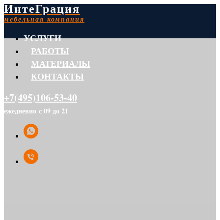
ИнтеГрация
мебельная компания
УСЛУГИ
РАБОТЫ
МАТЕРИАЛЫ
КОНТАКТЫ
+7(495)106-53-40
ежедневно с 09 до 21