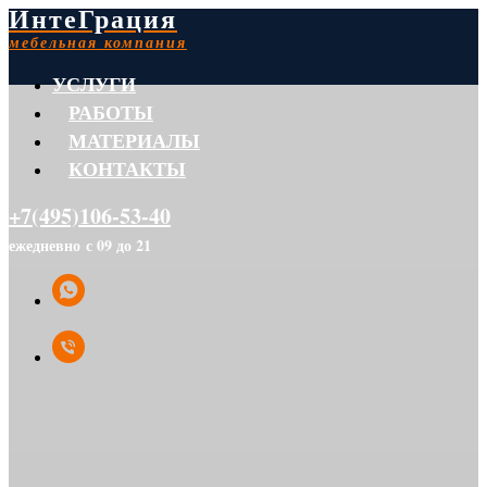
ИнтеГрация
мебельная компания
УСЛУГИ
РАБОТЫ
МАТЕРИАЛЫ
КОНТАКТЫ
+7(495)106-53-40
ежедневно с 09 до 21