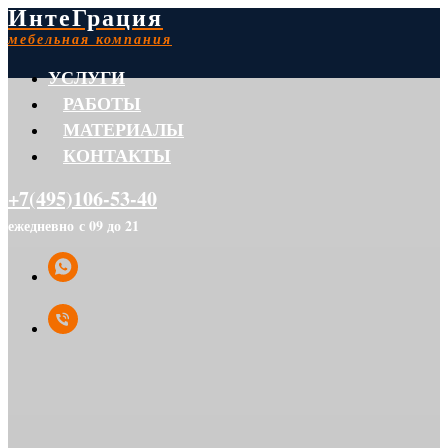
ИнтеГрация
мебельная компания
УСЛУГИ
РАБОТЫ
МАТЕРИАЛЫ
КОНТАКТЫ
+7(495)106-53-40
ежедневно с 09 до 21