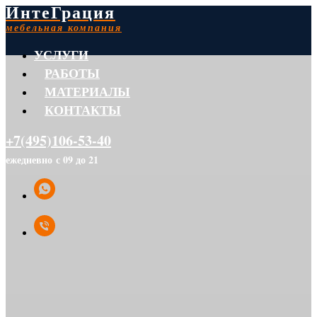
ИнтеГрация
мебельная компания
УСЛУГИ
РАБОТЫ
МАТЕРИАЛЫ
КОНТАКТЫ
+7(495)106-53-40
ежедневно с 09 до 21