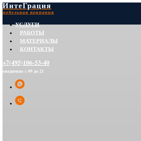
ИнтеГрация
мебельная компания
УСЛУГИ
РАБОТЫ
МАТЕРИАЛЫ
КОНТАКТЫ
+7(495)106-53-40
ежедневно с 09 до 21