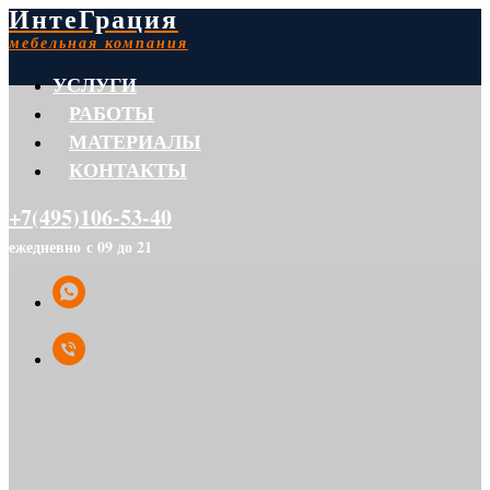
ИнтеГрация
мебельная компания
УСЛУГИ
РАБОТЫ
МАТЕРИАЛЫ
КОНТАКТЫ
+7(495)106-53-40
ежедневно с 09 до 21