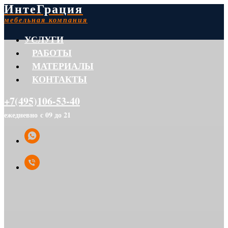
ИнтеГрация
мебельная компания
УСЛУГИ
РАБОТЫ
МАТЕРИАЛЫ
КОНТАКТЫ
+7(495)106-53-40
ежедневно с 09 до 21