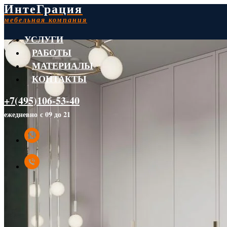
ИнтеГрация
мебельная компания
УСЛУГИ
РАБОТЫ
МАТЕРИАЛЫ
КОНТАКТЫ
+7(495)106-53-40
ежедневно с 09 до 21