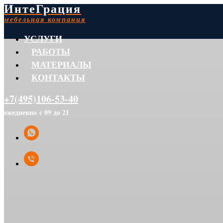
ИнтеГрация
мебельная компания
УСЛУГИ
РАБОТЫ
МАТЕРИАЛЫ
КОНТАКТЫ
+7(495)106-53-40
ежедневно с 09 до 21