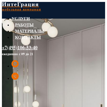
ИнтеГрация
мебельная компания
УСЛУГИ
РАБОТЫ
МАТЕРИАЛЫ
КОНТАКТЫ
+7(495)106-53-40
ежедневно с 09 до 21