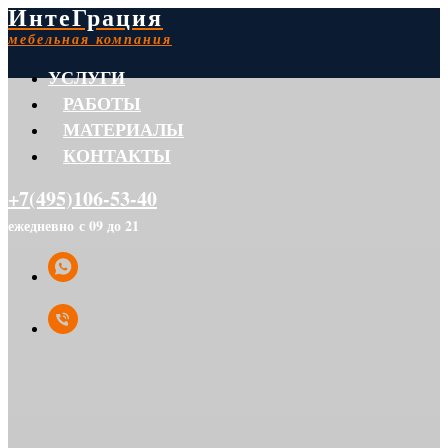
ИнтеГрация
мебельная компания
УСЛУГИ
РАБОТЫ
МАТЕРИАЛЫ
КОНТАКТЫ
+7(495)106-53-40
ежедневно с 09 до 21