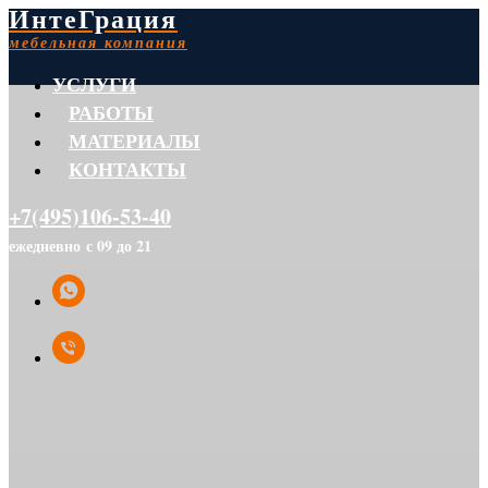
ИнтеГрация
мебельная компания
УСЛУГИ
РАБОТЫ
МАТЕРИАЛЫ
КОНТАКТЫ
+7(495)106-53-40
ежедневно с 09 до 21