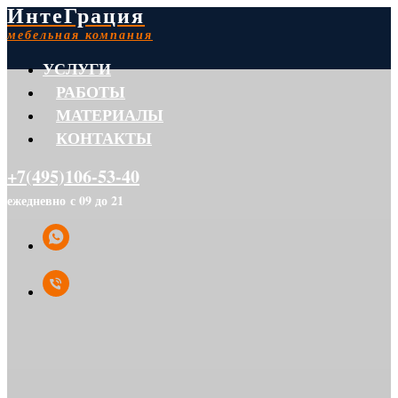
ИнтеГрация
мебельная компания
УСЛУГИ
РАБОТЫ
МАТЕРИАЛЫ
КОНТАКТЫ
+7(495)106-53-40
ежедневно с 09 до 21