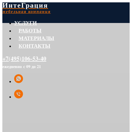
ИнтеГрация
мебельная компания
УСЛУГИ
РАБОТЫ
МАТЕРИАЛЫ
КОНТАКТЫ
+7(495)106-53-40
ежедневно с 09 до 21