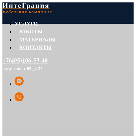
ИнтеГрация
мебельная компания
УСЛУГИ
РАБОТЫ
МАТЕРИАЛЫ
КОНТАКТЫ
+7(495)106-53-40
ежедневно с 09 до 21