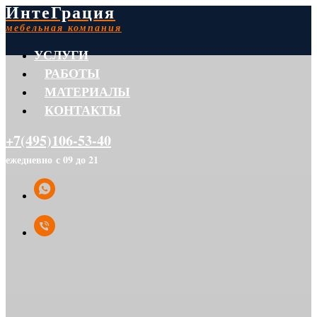
ИнтеГрация
мебельная компания
УСЛУГИ
РАБОТЫ
МАТЕРИАЛЫ
КОНТАКТЫ
+7(495)106-53-40
ежедневно с 09 до 21