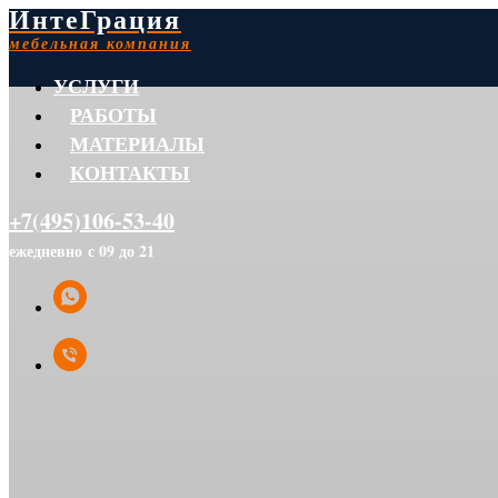
ИнтеГрация
мебельная компания
УСЛУГИ
РАБОТЫ
МАТЕРИАЛЫ
КОНТАКТЫ
+7(495)106-53-40
ежедневно с 09 до 21