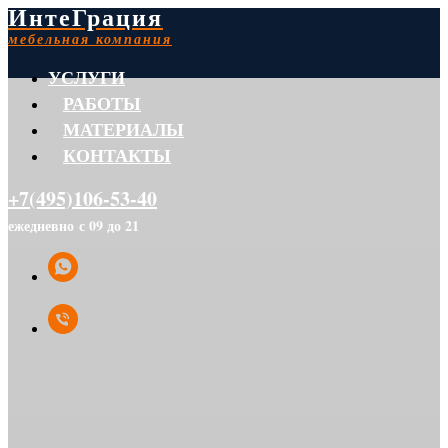
ИнтеГрация
мебельная компания
УСЛУГИ
РАБОТЫ
МАТЕРИАЛЫ
КОНТАКТЫ
+7(495)106-53-40
ежедневно с 09 до 21