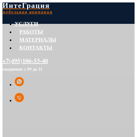
ИнтеГрация
мебельная компания
УСЛУГИ
РАБОТЫ
МАТЕРИАЛЫ
КОНТАКТЫ
+7(495)106-53-40
ежедневно с 09 до 21