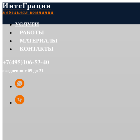
ИнтеГрация
мебельная компания
УСЛУГИ
РАБОТЫ
МАТЕРИАЛЫ
КОНТАКТЫ
+7(495)106-53-40
ежедневно с 09 до 21