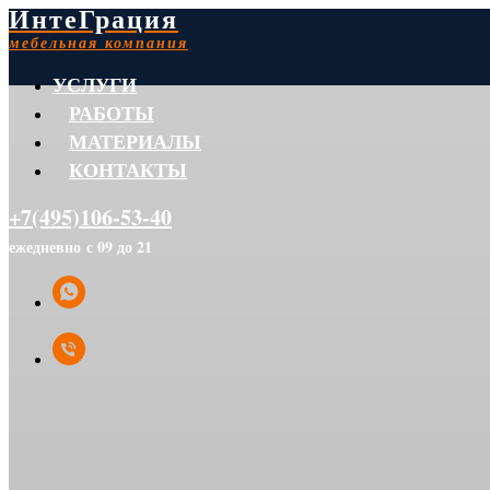
ИнтеГрация
мебельная компания
УСЛУГИ
РАБОТЫ
МАТЕРИАЛЫ
КОНТАКТЫ
+7(495)106-53-40
ежедневно с 09 до 21