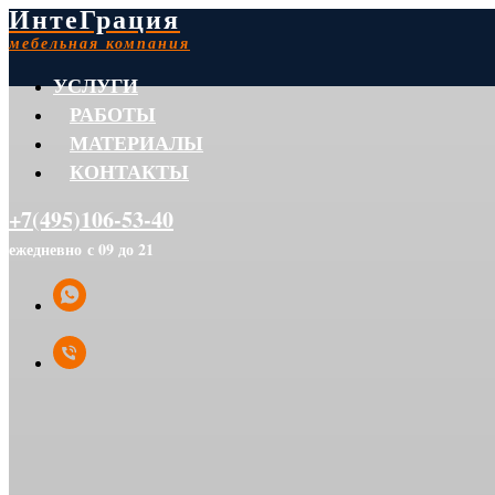
ИнтеГрация
мебельная компания
УСЛУГИ
РАБОТЫ
МАТЕРИАЛЫ
КОНТАКТЫ
+7(495)106-53-40
ежедневно с 09 до 21