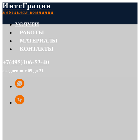
ИнтеГрация
мебельная компания
УСЛУГИ
РАБОТЫ
МАТЕРИАЛЫ
КОНТАКТЫ
+7(495)106-53-40
ежедневно с 09 до 21