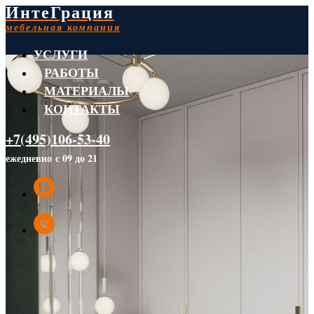
ИнтеГрация
мебельная компания
УСЛУГИ
РАБОТЫ
МАТЕРИАЛЫ
КОНТАКТЫ
+7(495)106-53-40
ежедневно с 09 до 21