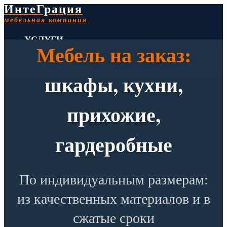
ИнтеГрация
мебельная компания
УСЛУГИ
Мебель на заказ:
РАБОТЫ
МАТЕРИАЛЫ
шкафы, кухни,
КОНТАКТЫ
+7(495)106-53-40
прихожие,
ежедневно с 09 до 21
гардеробные
По индивидуальным размерам:
из качественных материалов и в
сжатые сроки