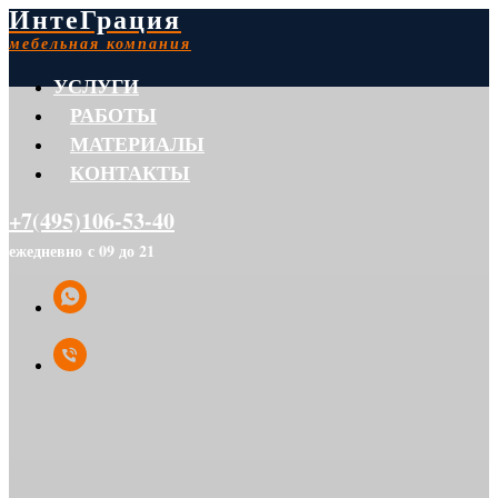
ИнтеГрация
мебельная компания
УСЛУГИ
РАБОТЫ
МАТЕРИАЛЫ
КОНТАКТЫ
+7(495)106-53-40
ежедневно с 09 до 21