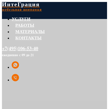
ИнтеГрация
мебельная компания
УСЛУГИ
РАБОТЫ
МАТЕРИАЛЫ
КОНТАКТЫ
+7(495)106-53-40
ежедневно с 09 до 21