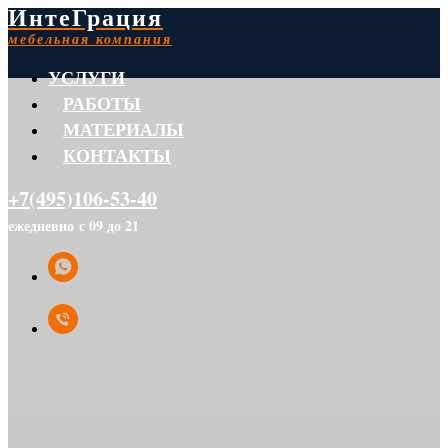
ИнтеГрация
мебельная компания
УСЛУГИ
РАБОТЫ
МАТЕРИАЛЫ
КОНТАКТЫ
+7(495)106-53-40
ежедневно с 09 до 21