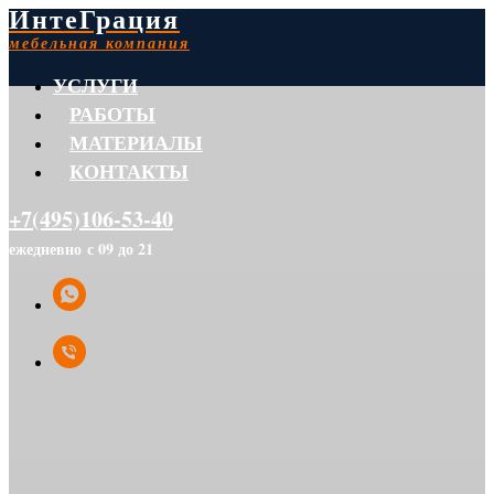
ИнтеГрация
мебельная компания
УСЛУГИ
РАБОТЫ
МАТЕРИАЛЫ
КОНТАКТЫ
+7(495)106-53-40
ежедневно с 09 до 21