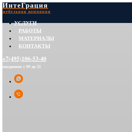
ИнтеГрация
мебельная компания
УСЛУГИ
РАБОТЫ
МАТЕРИАЛЫ
КОНТАКТЫ
+7(495)106-53-40
ежедневно с 09 до 21