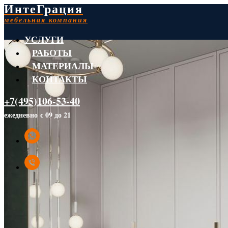
ИнтеГрация
мебельная компания
УСЛУГИ
РАБОТЫ
МАТЕРИАЛЫ
КОНТАКТЫ
+7(495)106-53-40
ежедневно с 09 до 21