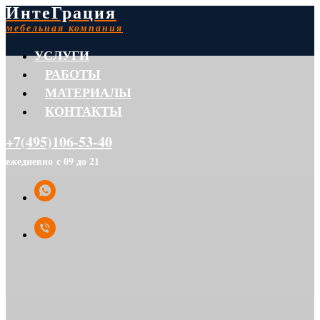
ИнтеГрация
мебельная компания
УСЛУГИ
РАБОТЫ
МАТЕРИАЛЫ
КОНТАКТЫ
+7(495)106-53-40
ежедневно с 09 до 21