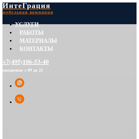
ИнтеГрация
мебельная компания
УСЛУГИ
РАБОТЫ
МАТЕРИАЛЫ
КОНТАКТЫ
+7(495)106-53-40
ежедневно с 09 до 21