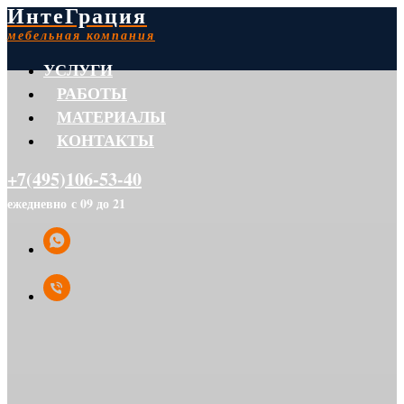
ИнтеГрация
мебельная компания
УСЛУГИ
РАБОТЫ
МАТЕРИАЛЫ
КОНТАКТЫ
+7(495)106-53-40
ежедневно с 09 до 21