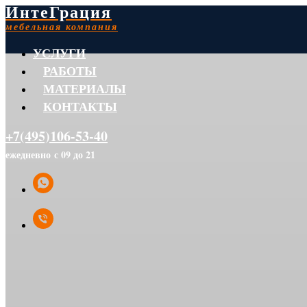
ИнтеГрация
мебельная компания
УСЛУГИ
РАБОТЫ
МАТЕРИАЛЫ
КОНТАКТЫ
+7(495)106-53-40
ежедневно с 09 до 21