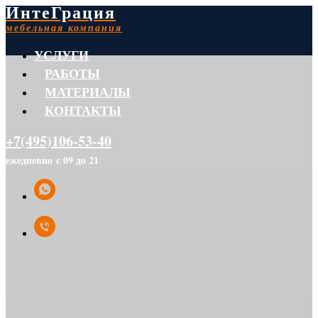
ИнтеГрация
мебельная компания
УСЛУГИ
РАБОТЫ
МАТЕРИАЛЫ
КОНТАКТЫ
+7(495)106-53-40
ежедневно с 09 до 21