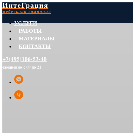
ИнтеГрация
мебельная компания
УСЛУГИ
РАБОТЫ
МАТЕРИАЛЫ
КОНТАКТЫ
+7(495)106-53-40
ежедневно с 09 до 21