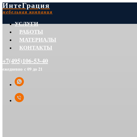
ИнтеГрация
мебельная компания
УСЛУГИ
РАБОТЫ
МАТЕРИАЛЫ
КОНТАКТЫ
+7(495)106-53-40
ежедневно с 09 до 21