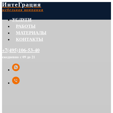
ИнтеГрация
мебельная компания
УСЛУГИ
РАБОТЫ
МАТЕРИАЛЫ
КОНТАКТЫ
+7(495)106-53-40
ежедневно с 09 до 21