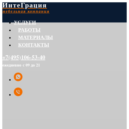
ИнтеГрация
мебельная компания
УСЛУГИ
РАБОТЫ
МАТЕРИАЛЫ
КОНТАКТЫ
+7(495)106-53-40
ежедневно с 09 до 21