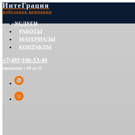
ИнтеГрация
мебельная компания
УСЛУГИ
РАБОТЫ
МАТЕРИАЛЫ
КОНТАКТЫ
+7(495)106-53-40
ежедневно с 09 до 21