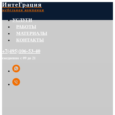
ИнтеГрация
мебельная компания
УСЛУГИ
РАБОТЫ
МАТЕРИАЛЫ
КОНТАКТЫ
+7(495)106-53-40
ежедневно с 09 до 21